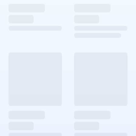
Медали и награды заслуживают свое место в доме. Она будет напоминать о Ваших достижениях, и вдохновлять на новые подвиги
Пальчага для тхэквондо