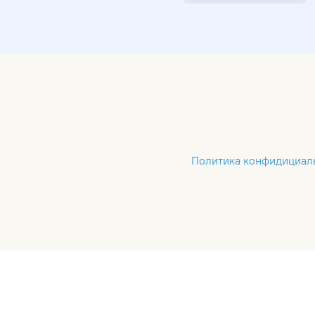
Пояс цветной ученический
Политика конфидициал