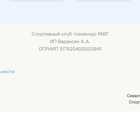
Сумка спортивная MaxPro
Учебная программа - Путь к успеху
Спортивный клуб тхэквондо МФТ
ИП Вараксин А.А.
ОГРНИП 317920400003941
ьности
Севас
Спор